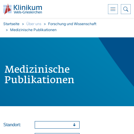
Direkt zum Inhalt
Pfadnavigation
Startseite
Über uns
Forschung und Wissenschaft
Medizinische Publikationen
Medizinische
Publikationen
Standort: