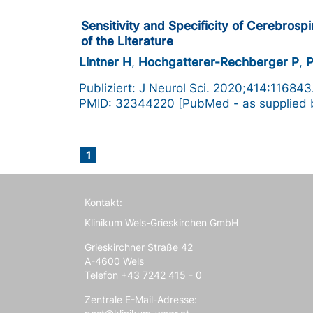
Sensitivity and Specificity of Cerebros
of the Literature
Lintner H
,
Hochgatterer-Rechberger P
,
P
Publiziert: J Neurol Sci. 2020;414:116843
PMID: 32344220 [PubMed - as supplied b
1
Kontakt:
Klinikum Wels-Grieskirchen GmbH
Grieskirchner Straße 42
A-4600 Wels
Telefon +43 7242 415 - 0
Zentrale E-Mail-Adresse: