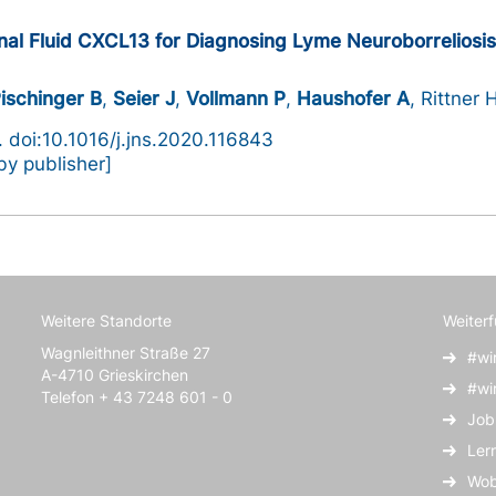
pinal Fluid CXCL13 for Diagnosing Lyme Neuroborreliosi
ischinger B
,
Seier J
,
Vollmann P
,
Haushofer A
, Rittner
. doi:10.1016/j.jns.2020.116843
y publisher]
Weitere Standorte
Weiter
Wagnleithner Straße 27
#wi
A-4710 Grieskirchen
#wi
Telefon + 43 7248 601 - 0
Job
Ler
Wob