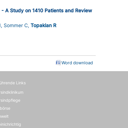
s - A Study on 1410 Patients and Review
 H, Sommer C,
Topakian R
Word download
führende Links
rsindklinikum
rsindpflege
börse
nwelt
inichrichtig