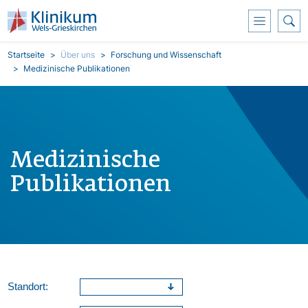
Direkt zum Inhalt
Pfadnavigation
Startseite
Über uns
Forschung und Wissenschaft
Medizinische Publikationen
Medizinische
Publikationen
Standort: