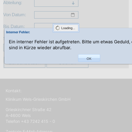
Abteilung:
Von Datum:
Bis Datum:
Loading...
Interner Fehler:
Suche:
Ein interner Fehler ist aufgetreten. Bitte um etwas Geduld,
sind in Kürze wieder abrufbar.
OK
Zurücksetzen
Suchen
Kontakt:
Klinikum Wels-Grieskirchen GmbH
Grieskirchner Straße 42
A-4600 Wels
Telefon +43 7242 415 - 0
Zentrale E-Mail-Adresse: