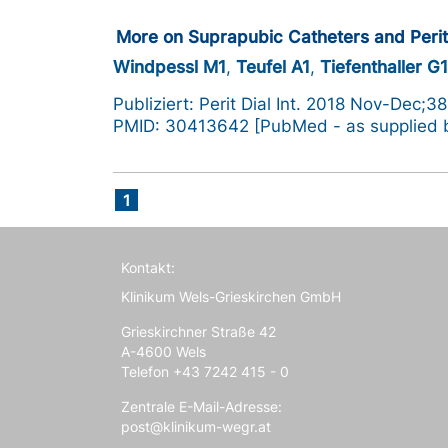
More on Suprapubic Catheters and Perito
Windpessl M1
,
Teufel A1
,
Tiefenthaller G
Publiziert: Perit Dial Int. 2018 Nov-Dec;
PMID: 30413642 [PubMed - as supplied b
1
Kontakt:
Klinikum Wels-Grieskirchen GmbH
Grieskirchner Straße 42
A-4600 Wels
Telefon +43 7242 415 - 0
Zentrale E-Mail-Adresse:
post@klinikum-wegr.at