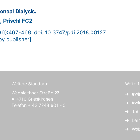
neal Dialysis.
1
,
Prischl FC2
38(6):467-468. doi: 10.3747/pdi.2018.00127.
y publisher]
Weitere Standorte
Weiter
Wagnleithner Straße 27
#wi
A-4710 Grieskirchen
#wi
Telefon + 43 7248 601 - 0
Job
Ler
Wob