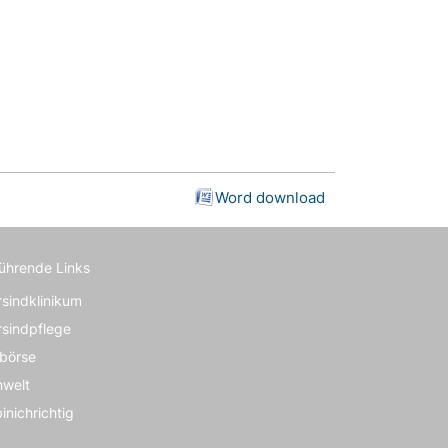
Word download
führende Links
rsindklinikum
rsindpflege
börse
nwelt
inichrichtig