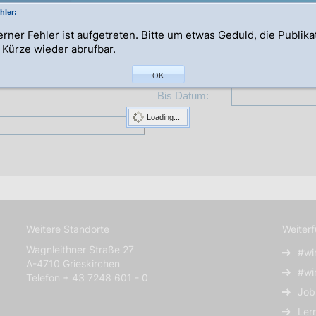
hler:
terner Fehler ist aufgetreten. Bitte um etwas Geduld, die Publik
n Kürze wieder abrufbar.
Abteilung:
OK
Bis Datum:
Loading...
Weitere Standorte
Weiter
Wagnleithner Straße 27
#wi
A-4710 Grieskirchen
#wi
Telefon + 43 7248 601 - 0
Job
Ler