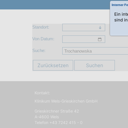
Interner Fe
Ein in
sind i
Standort:
Von Datum:
Suche:
Zurücksetzen
Suchen
Kontakt:
Klinikum Wels-Grieskirchen GmbH
Grieskirchner Straße 42
A-4600 Wels
Telefon +43 7242 415 - 0