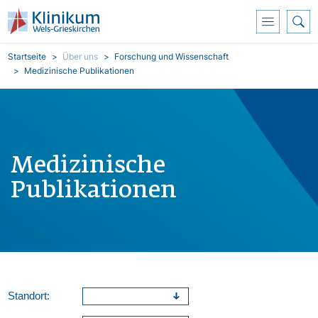
Direkt zum Inhalt
Pfadnavigation
Startseite
Über uns
Forschung und Wissenschaft
Medizinische Publikationen
Medizinische
Publikationen
Standort: