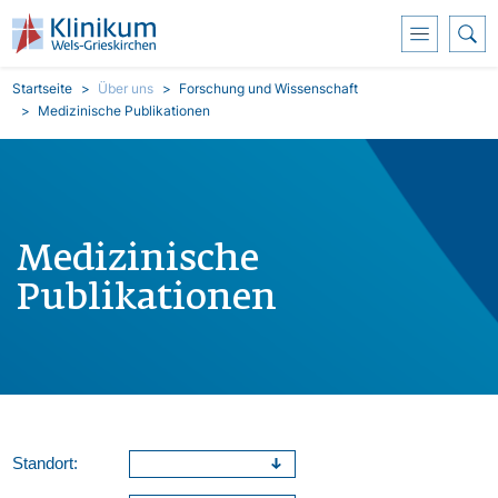
Direkt zum Inhalt
Pfadnavigation
Startseite
Über uns
Forschung und Wissenschaft
Medizinische Publikationen
Medizinische
Publikationen
Standort: