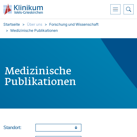
Direkt zum Inhalt
Pfadnavigation
Startseite
Über uns
Forschung und Wissenschaft
Medizinische Publikationen
Medizinische
Publikationen
Standort: