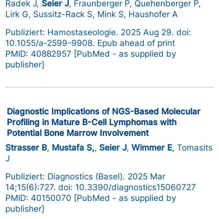
Radek J,
Seier J
, Fraunberger P, Quehenberger P,
Lirk G, Sussitz-Rack S, Mink S, Haushofer A
Publiziert: Hamostaseologie. 2025 Aug 29. doi:
10.1055/a-2599-9908. Epub ahead of print
PMID: 40882957 [PubMed - as supplied by
publisher]
Diagnostic Implications of NGS-Based Molecular
Profiling in Mature B-Cell Lymphomas with
Potential Bone Marrow Involvement
Strasser B
,
Mustafa S,
,
Seier J
,
Wimmer E
, Tomasits
J
Publiziert: Diagnostics (Basel). 2025 Mar
14;15(6):727. doi: 10.3390/diagnostics15060727
PMID: 40150070 [PubMed - as supplied by
publisher]