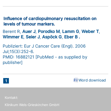
Influence of cardiopulmonary resuscitation on
levels of tumour markers.
Berent R,
Auer J
,
Porodko M
,
Lamm G
,
Weber T
,
Wimmer E
,
Seier J
,
Aspöck G
,
Eber B .
Publiziert: Eur J Cancer Care (Engl). 2006
Jul;15(3):252-6.
PMID: 16882121 [PubMed - as supplied by
publisher]
Word download
1
Kontakt:
Klinikum Wels-Grieskirchen GmbH