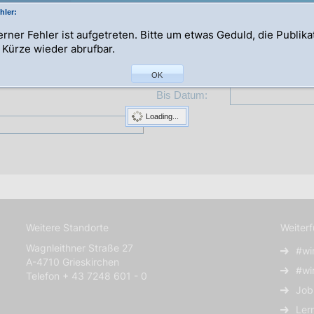
hler:
terner Fehler ist aufgetreten. Bitte um etwas Geduld, die Publik
n Kürze wieder abrufbar.
Abteilung:
OK
Bis Datum:
Loading...
Weitere Standorte
Weiter
Wagnleithner Straße 27
#wi
A-4710 Grieskirchen
#wi
Telefon + 43 7248 601 - 0
Job
Ler