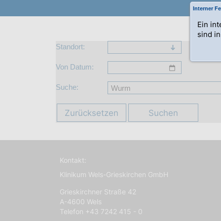
Interner Fe
Ein in
sind i
Standort:
Von Datum:
Suche:
Zurücksetzen
Suchen
Kontakt:
Klinikum Wels-Grieskirchen GmbH
Grieskirchner Straße 42
A-4600 Wels
Telefon +43 7242 415 - 0