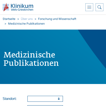
Direkt zum Inhalt
Pfadnavigation
Startseite
Über uns
Forschung und Wissenschaft
Medizinische Publikationen
Medizinische
Publikationen
Standort: