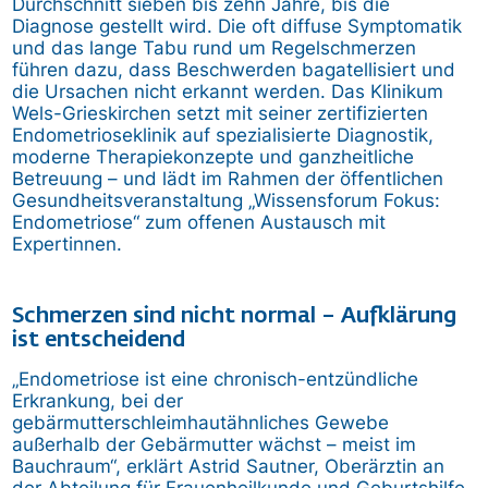
Durchschnitt sieben bis zehn Jahre, bis die
Diagnose gestellt wird. Die oft diffuse Symptomatik
und das lange Tabu rund um Regelschmerzen
führen dazu, dass Beschwerden bagatellisiert und
die Ursachen nicht erkannt werden. Das Klinikum
Wels-Grieskirchen setzt mit seiner zertifizierten
Endometrioseklinik auf spezialisierte Diagnostik,
moderne Therapiekonzepte und ganzheitliche
Betreuung – und lädt im Rahmen der öffentlichen
Gesundheitsveranstaltung „Wissensforum Fokus:
Endometriose“ zum offenen Austausch mit
Expertinnen.
Schmerzen sind nicht normal – Aufklärung
ist entscheidend
„Endometriose ist eine chronisch-entzündliche
Erkrankung, bei der
gebärmutterschleimhautähnliches Gewebe
außerhalb der Gebärmutter wächst – meist im
Bauchraum“, erklärt Astrid Sautner, Oberärztin an
der Abteilung für Frauenheilkunde und Geburtshilfe