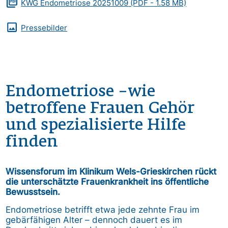
Zusatzmaterialien
Dokument
KWG Endometriose 20251009
(PDF - 1.58 MB)
Pressebilder
Endometriose –wie
betroffene Frauen Gehör
und spezialisierte Hilfe
finden
Wissensforum im Klinikum Wels-Grieskirchen rückt
die unterschätzte Frauenkrankheit ins öffentliche
Bewusstsein.
Endometriose betrifft etwa jede zehnte Frau im
gebärfähigen Alter – dennoch dauert es im