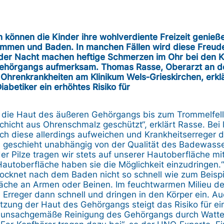
n können die Kinder ihre wohlverdiente Freizeit genie
mmen und Baden. In manchen Fällen wird diese Freude 
 der Nacht machen heftige Schmerzen im Ohr bei den Kl
hörgangs aufmerksam. Thomas Rasse, Oberarzt an der
 Ohrenkrankheiten am Klinikum Wels‐Grieskirchen, erkl
iabetiker ein erhöhtes Risiko für
i die Haut des äußeren Gehörgangs bis zum Trommelfell. 
chicht aus Ohrenschmalz geschützt“, erklärt Rasse. Bei
ch diese allerdings aufweichen und Krankheitserreger 
es geschieht unabhängig von der Qualität des Badewass
er Pilze tragen wir stets auf unserer Hautoberfläche mit
autoberfläche haben sie die Möglichkeit einzudringen.“
ocknet nach dem Baden nicht so schnell wie zum Beispi
fläche an Armen oder Beinen. Im feuchtwarmen Milieu d
 Erreger dann schnell und dringen in den Körper ein. Au
tzung der Haut des Gehörgangs steigt das Risiko für e
e unsachgemäße Reinigung des Gehörgangs durch Watte