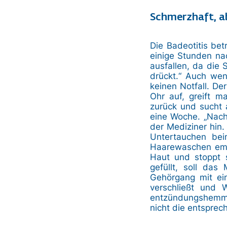
Schmerzhaft, ab
Die Badeotitis betr
einige Stunden nac
ausfallen, da die
drückt.“ Auch we
keinen Notfall. De
Ohr auf, greift 
zurück und sucht 
eine Woche. „Nach
der Mediziner hin.
Untertauchen be
Haarewaschen empf
Haut und stoppt 
gefüllt, soll das
Gehörgang mit ei
verschließt und 
entzündungshemmen
nicht die entsprec