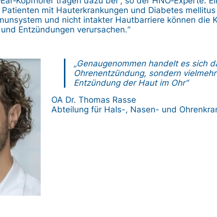
‐Ear‐Kopfhörer tragen dazu bei“, so der HNO‐Experte. E
n Patienten mit Hauterkrankungen und Diabetes mellitus 
nsystem und nicht intakter Hautbarriere können die K
n und Entzündungen verursachen.“
„Genaugenommen handelt es sich da
Ohrenentzündung, sondern vielmehr
Entzündung der Haut im Ohr“
OA Dr. Thomas Rasse
Abteilung für Hals-, Nasen- und Ohrenkra