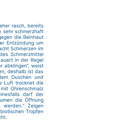
 eher rasch, bereits
nn sehr schmerzhaft
gegen die Beinhaut
der Entzündung um
 Nacht Schmerzen im
des Schmerzmittel
auert in der Regel
 abklingen“, weist
en, deshalb ist das
 dem Duschen und
 Luft trocknet die
 mit Ohrenschmalz
inesfalls darf der
rumen die Öffnung
n werden.“ Zeigen
biotischen Tropfen
ht.