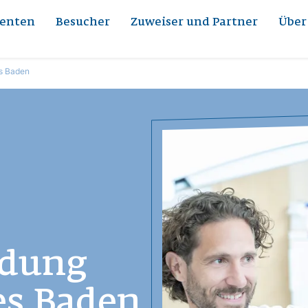
ienten
Besucher
Zuweiser und Partner
Über
s Baden
Bild
ndung
es Baden