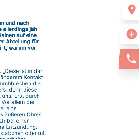
location_on
ßen und nach
allerdings jäh
add_circle
einen auf eine
 Abteilung für
ärt, warum vor
phone
„Diese ist in der
 längerem Kontakt
durchbrechen die
ers, denn diese
 uns. Erst durch
 Vor allem der
el eine
es äußeren Ohres
ch bei einer
ine Entzündung.
stäbchen oder mit