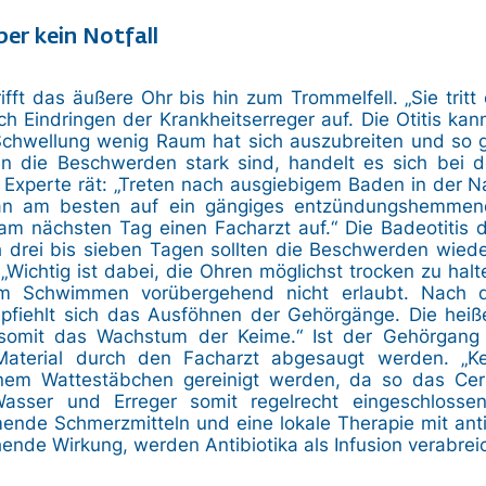
er kein Notfall
ifft das äußere Ohr bis hin zum Trommelfell. „Sie tritt
h Eindringen der Krankheitserreger auf. Die Otitis ka
 Schwellung wenig Raum hat sich auszubreiten und so 
nn die Beschwerden stark sind, handelt es sich bei 
r Experte rät: „Treten nach ausgiebigem Baden in der
man am besten auf ein gängiges entzündungshemmen
am nächsten Tag einen Facharzt auf.“ Die Badeotitis d
 drei bis sieben Tagen sollten die Beschwerden wieder
 „Wichtig ist dabei, die Ohren möglichst trocken zu halt
im Schwimmen vorübergehend nicht erlaubt. Nach
iehlt sich das Ausföhnen der Gehörgänge. Die heiße
somit das Wachstum der Keime.“ Ist der Gehörgang
 Material durch den Facharzt abgesaugt werden. „Ke
nem Wattestäbchen gereinigt werden, da so das Ce
Wasser und Erreger somit regelrecht eingeschlosse
de Schmerzmitteln und eine lokale Therapie mit anti
hende Wirkung, werden Antibiotika als Infusion verabreic