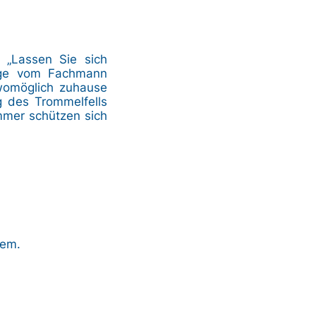
 „Lassen Sie sich
änge vom Fachmann
 womöglich zuhause
g des Trommelfells
mmer schützen sich
tem.