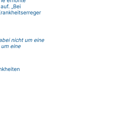
ine erhöhte
auf. „Bei
rankheitserreger
bei nicht um eine
 um eine
nkheiten