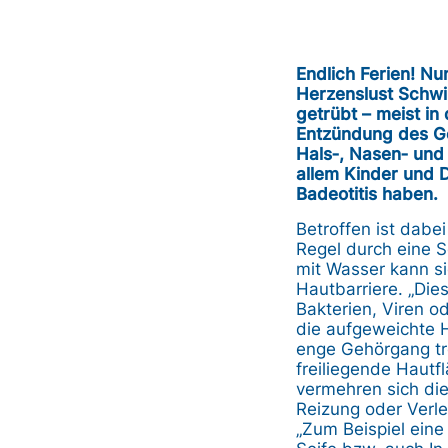
Endlich Ferien! Nu
Herzenslust Schwi
getrübt – meist in
Entzündung des Ge
Hals‐, Nasen‐ und
allem Kinder und D
Badeotitis haben.
Betroffen ist dabe
Regel durch eine S
mit Wasser kann si
Hautbarriere. „Di
Bakterien, Viren od
die aufgeweichte H
enge Gehörgang tr
freiliegende Haut
vermehren sich die
Reizung oder Verle
„Zum Beispiel ein