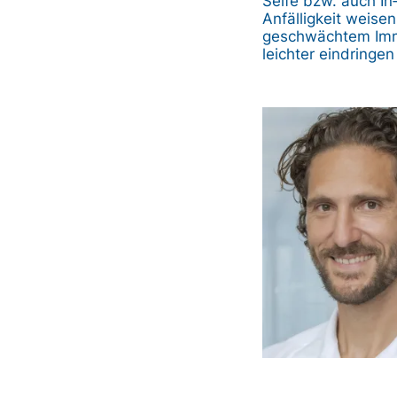
Seife bzw. auch In
Anfälligkeit weise
geschwächtem Immu
leichter eindringe
Bild