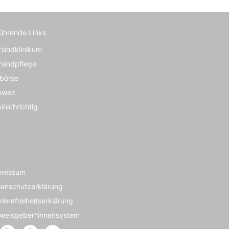
führende Links
rsindklinikum
rsindpflege
börse
nwelt
inichrichtig
pressum
enschutzerklärung
rierefreiheitserklärung
nweisgeber*innensystem