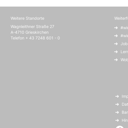
Weitere Standorte
Weiter
Wagnleithner Straße 27
#wi
A-4710 Grieskirchen
#wi
Telefon + 43 7248 601 - 0
Job
Ler
Wob
Im
Dat
Bar
Hi