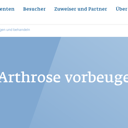
ienten
Besucher
Zuweiser und Partner
Über
ugen und behandeln
 Arthrose vorbeu