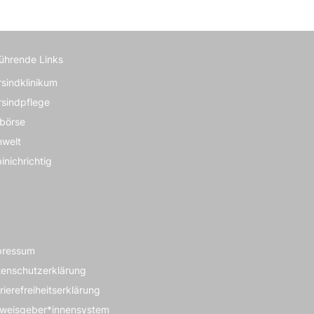
führende Links
rsindklinikum
rsindpflege
börse
nwelt
inichrichtig
pressum
enschutzerklärung
rierefreiheitserklärung
nweisgeber*innensystem