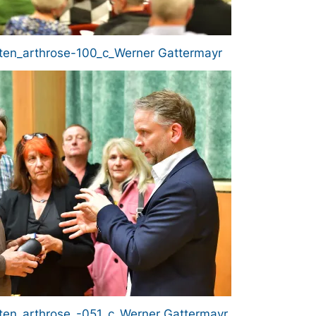
ten_arthrose-100_c_Werner Gattermayr
ten_arthrose_-051_c_Werner Gattermayr