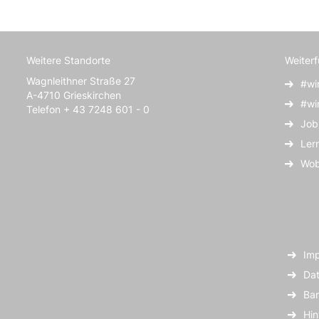
Weitere Standorte
Weiter
Wagnleithner Straße 27
#wi
A-4710 Grieskirchen
#wi
Telefon + 43 7248 601 - 0
Job
Ler
Wob
Im
Dat
Bar
Hi