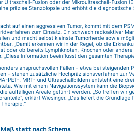
r Ultraschall-Fusion oder der Mikroultraschall-Fusion (E
eine präzise Stanzbiopsie und erhöht die diagnostische 
rdacht auf einen aggressiven Tumor, kommt mit dem P
idverfahren zum Einsatz. Ein schwach radioaktiver Mark
ellen und macht selbst kleinste Tumorherde sowie mögl
tbar. „Damit erkennen wir in der Regel, ob die Erkranku
 ist oder ob bereits Lymphknoten, Knochen oder andere
ar. „Diese Information beeinflusst den gesamten Therapi
sonders anspruchsvollen Fällen – etwa bei steigenden 
sien – stehen zusätzliche Hochpräzisionsverfahren zur 
A-PET-, MRT- und Ultraschallbildern entsteht eine dre
stata. Wie mit einem Navigationssystem kann die Biops
die auffälligen Areale geführt werden. „So treffen wir ge
anteile“, erklärt Wiesinger. „Das liefert die Grundlage f
Therapie.“
 Maß statt nach Schema