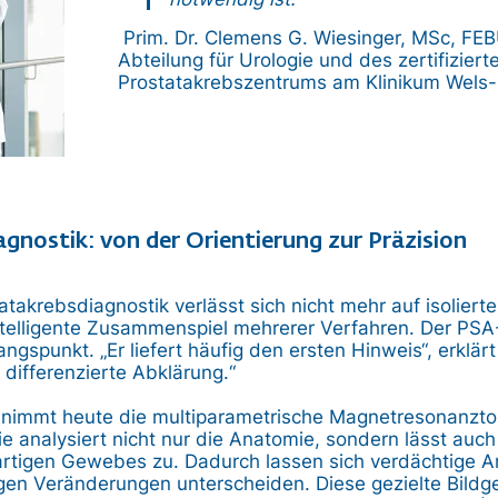
Prim. Dr. Clemens G. Wiesinger, MSc, FEBU
Abteilung für Urologie und des zertifiziert
Prostatakrebszentrums am Klinikum Wels-
gnostik: von der Orientierung zur Präzision
takrebsdiagnostik verlässt sich nicht mehr auf isolier
telligente Zusammenspiel mehrerer Verfahren. Der PSA
ngspunkt. „Er liefert häufig den ersten Hinweis“, erklärt
 differenzierte Abklärung.“
le nimmt heute die multiparametrische Magnetresonanzt
Sie analysiert nicht nur die Anatomie, sondern lässt auc
rtigen Gewebes zu. Dadurch lassen sich verdächtige Ar
gen Veränderungen unterscheiden. Diese gezielte Bildg