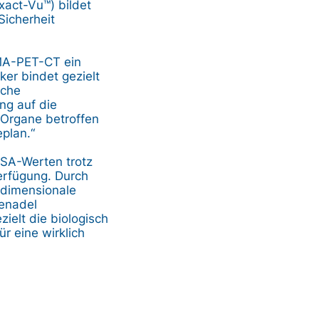
xact-Vu™) bildet
Sicherheit
SMA-PET-CT ein
er bindet gezielt
iche
ng auf die
 Organe betroffen
eplan.“
PSA-Werten trotz
Verfügung. Durch
idimensionale
ienadel
zielt die biologisch
ür eine wirklich