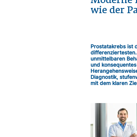
Moderne P
wie der P
Prostatakrebs ist
differenzierteste
unmittelbaren Beh
und konsequentes 
Herangehensweise 
Diagnostik, stufe
mit dem klaren Zie
Bild