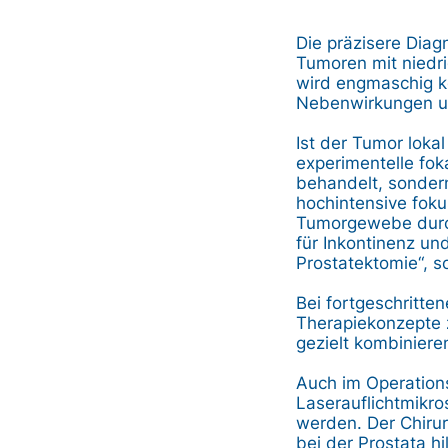
Die präzisere Diag
Tumoren mit niedri
wird engmaschig ko
Nebenwirkungen und
Ist der Tumor loka
experimentelle fok
behandelt, sondern
hochintensive foku
Tumorgewebe durch
für Inkontinenz und
Prostatektomie“, s
Bei fortgeschritt
Therapiekonzepte 
gezielt kombiniere
Auch im Operations
Laserauflichtmikro
werden. Der Chirur
bei der Prostata hi