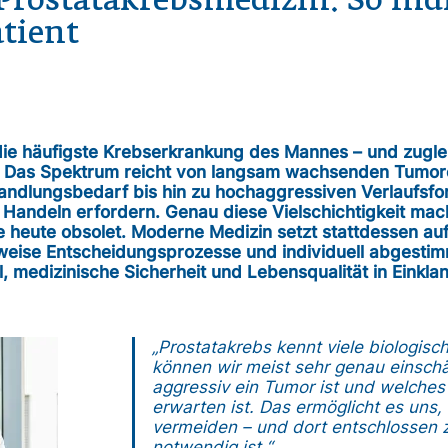
rostatakrebsmedizin: So indi
atient
 die häufigste Krebserkrankung des Mannes – und zugle
n. Das Spektrum reicht von langsam wachsenden Tumo
andlungsbedarf bis hin zu hochaggressiven Verlaufsfo
Handeln erfordern. Genau diese Vielschichtigkeit mac
heute obsolet. Moderne Medizin setzt stattdessen auf
nweise Entscheidungsprozesse und individuell abgesti
l, medizinische Sicherheit und Lebensqualität in Einkla
„Prostatakrebs kennt viele biologisc
können wir meist sehr genau einschä
aggressiv ein Tumor ist und welches
erwarten ist. Das ermöglicht es uns,
vermeiden – und dort entschlossen 
notwendig ist.“