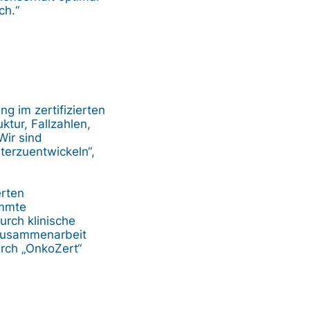
ch.“
g im zertifizierten
ktur, Fallzahlen,
Wir sind
terzuentwickeln“,
erten
immte
rch klinische
 Zusammenarbeit
rch „OnkoZert“