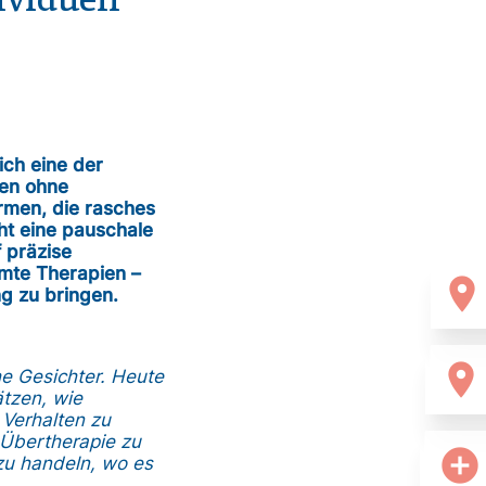
viduell
ich eine der
ren ohne
rmen, die rasches
ht eine pauschale
 präzise
mmte Therapien –
location_on
ng zu bringen.
location_on
he Gesichter. Heute
tzen, wie
 Verhalten zu
 Übertherapie zu
add_circle
zu handeln, wo es