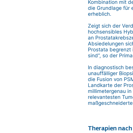
Kombination mit de
die Grundlage für 
erheblich.
Zeigt sich der Ve
hochsensibles Hybr
an Prostatakrebsz
Absiedelungen sich
Prostata begrenzt
sind“, so der Prim
In diagnostisch be
unauffälliger Biop
die Fusion von PSM
Landkarte der Pro
millimetergenau in 
relevantesten Tumor
maßgeschneiderte 
Therapien nach