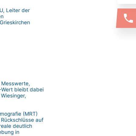
, Leiter der
phone
en
Grieskirchen
te Messwerte,
-Wert bleibt dabei
 Wiesinger,
omografie (MRT)
h Rückschlüsse auf
eale deutlich
ebung in