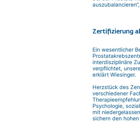
auszubalancieren“, 
Zertifizierung a
Ein wesentlicher B
Prostatakrebszentr
interdisziplinäre 
verpflichtet, unse
erklärt Wiesinger.
Herzstück des Zent
verschiedener Fach
Therapieempfehlung
Psychologie, sozia
mit niedergelasse
sichern den hohen 