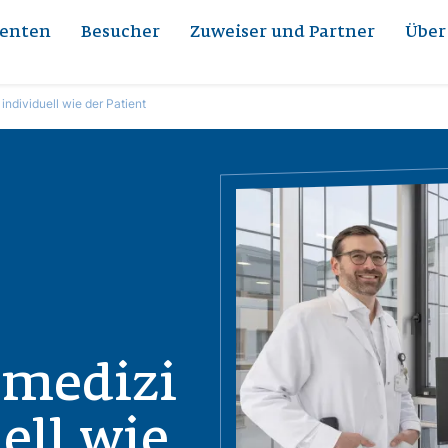
ienten
Besucher
Zuweiser und Partner
Über
ndividuell wie der Patient
Bild
smedizi
ell wie