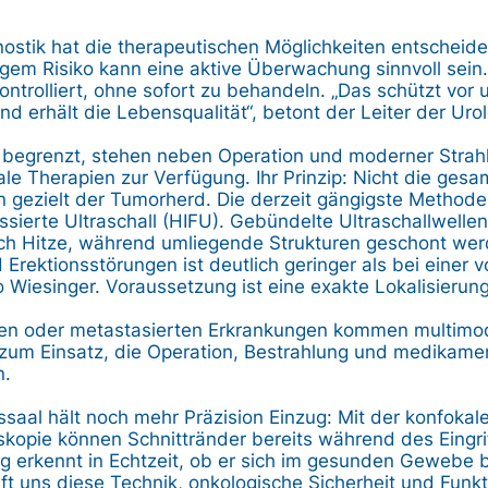
nostik hat die therapeutischen Möglichkeiten entscheide
gem Risiko kann eine aktive Überwachung sinnvoll sein
ntrolliert, ohne sofort zu behandeln. „Das schützt vor 
 erhält die Lebensqualität“, betont der Leiter der Urol
l begrenzt, stehen neben Operation und moderner Strah
ale Therapien zur Verfügung. Ihr Prinzip: Nicht die gesa
 gezielt der Tumorherd. Die derzeit gängigste Methode 
ssierte Ultraschall (HIFU). Gebündelte Ultraschallwelle
 Hitze, während umliegende Strukturen geschont werd
 Erektionsstörungen ist deutlich geringer als bei einer v
o Wiesinger. Voraussetzung ist eine exakte Lokalisierun
enen oder metastasierten Erkrankungen kommen multimo
zum Einsatz, die Operation, Bestrahlung und medikame
n.
saal hält noch mehr Präzision Einzug: Mit der konfokal
skopie können Schnittränder bereits während des Eingrif
g erkennt in Echtzeit, ob er sich im gesunden Gewebe 
lft uns diese Technik, onkologische Sicherheit und Funkt