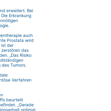
nd erweitert. Bei
. Die Erkrankung
unnötigen
ogie.
lentherapie auch
mte Prostata wird
ist der
n zerstören das
en. „Das Risiko
ollständigen
g des Tumors.
dale
ntöse Verfahren
en
fs beurteilt
befindet. „Gerade
ionserhalt optimal