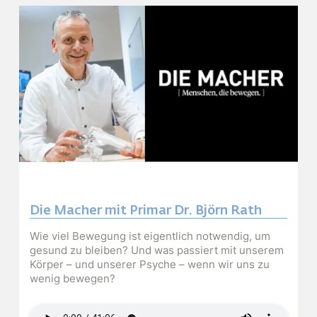
Die Macher mit Primar Dr. Björn Rath
Wie viel Bewegung ist eigentlich notwendig, um
gesund zu bleiben? Und was passiert mit unserem
Körper – und unserer Psyche – wenn wir uns zu
wenig bewegen?
Audiodatei