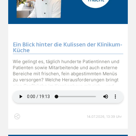
Ein Blick hinter die Kulissen der Klinikum-
Küche
Wie gelingt es, täglich hunderte Patientinnen und
Patienten sowie Mitarbeitende und auch externe
Bereiche mit frischen, fein abgestimmten Menüs
zu versorgen? Welche Herausforderungen bringt
eine Großküche im Krankenhaus mit sich – und
Audiodatei
warum ist dieser Beruf so abwechslungsreich? In
dieser Podcast-Folge spricht unser Grieskirchner
Küchenchef Johannes Zeininger über seinen
Arbeitsalltag, die Bedeutung einer ausgewogenen
Ernährung im Krankenhaus und die Menschen, die
14.07.2026, 13:39 Uhr
mit viel Engagement hinter den Kulissen für das
leibliche Wohl sorgen.