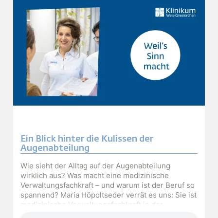
Ein Blick hinter die Kulissen der
Augenabteilung
Wie sieht der Alltag auf der Augenabteilung
wirklich aus? Was macht eine medizinische
Verwaltungsfachkraft – und warum ist der Beruf so
spannend? Maria Höpoltseder verrät es uns: Sie ist
medizinische Verwaltungsfachkraft in der
Audiodatei
Abteilung für Augenheilkunde und Optometrie am