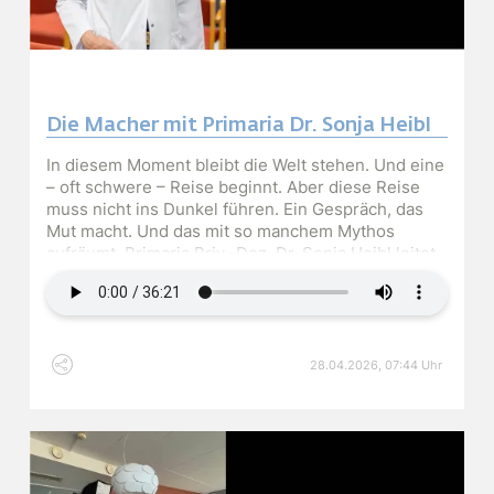
Die Macher mit Primaria Dr. Sonja Heibl
In diesem Moment bleibt die Welt stehen. Und eine
– oft schwere – Reise beginnt. Aber diese Reise
muss nicht ins Dunkel führen. Ein Gespräch, das
Mut macht. Und das mit so manchem Mythos
aufräumt. Primaria Priv.-Doz. Dr. Sonja Heibl leitet
Audiodatei
die Abteilung Innere Medizin IV, ist
stellvertretende Leiterin des Tumorzentrums
Oberösterreich, hauptverantwortliche Onkologin
des Brust-Gesundheitszentrums Wels – und lehrt
an zwei Universitäten.&nbsp;
28.04.2026, 07:44 Uhr