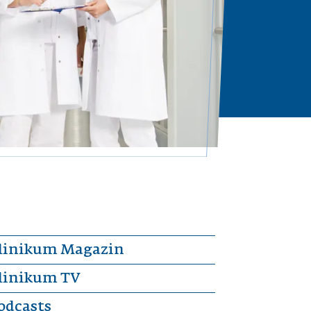
linikum Magazin
linikum TV
odcasts