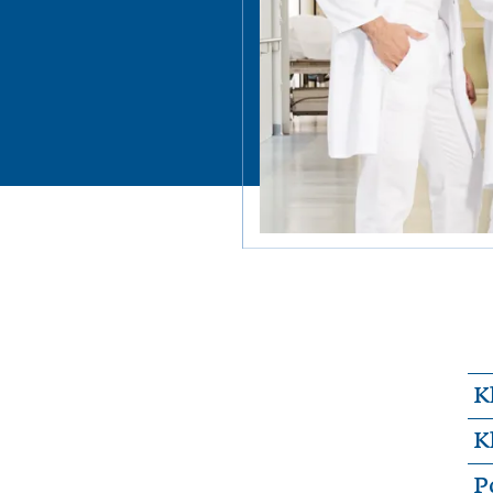
K
K
P