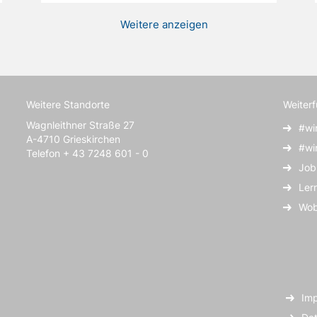
Weitere anzeigen
Weitere Standorte
Weiter
Wagnleithner Straße 27
#wi
A-4710 Grieskirchen
#wi
Telefon + 43 7248 601 - 0
Job
Ler
Wob
Im