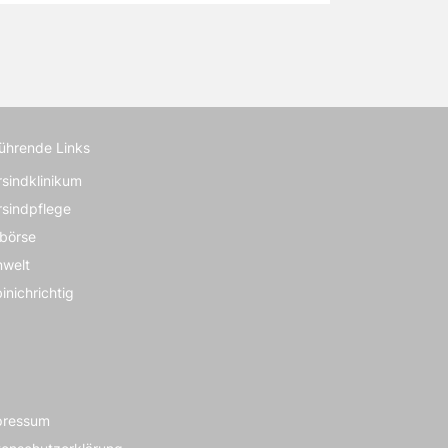
führende Links
rsindklinikum
rsindpflege
börse
nwelt
inichrichtig
pressum