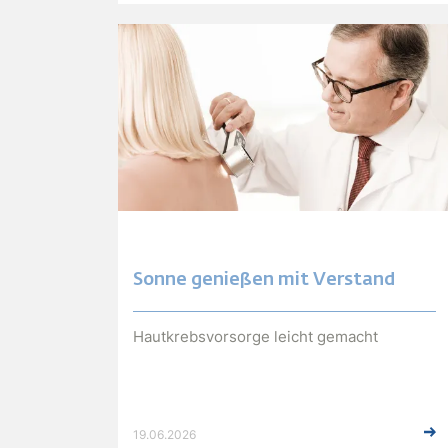
Diagnostik des gesamten Körpers – von
Kopf, Wirbelsäule und Gelenken über
innere Organe und Gefäße bis hin zu
spezialisierten Herzuntersuchungen,
sowohl mit als auch ohne Kontrastmittel.
Mit der MRT-Offensive des Landes
Oberösterreich werden die regionalen
Krankenhaus-Standorte gestärkt.
Sonne genießen mit Verstand
Hautkrebsvorsorge leicht gemacht
19.06.2026