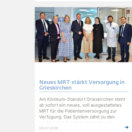
Neues MRT stärkt Versorgung in
Grieskirchen
Am Klinikum-Standort Grieskirchen steht
ab sofort ein neues, voll ausgestattetes
MRT für die Patientenversorgung zur
Verfügung. Das System zählt zu den
modernsten Geräten am Markt und
08.07.2026
ermöglicht eine umfassende bildgebende