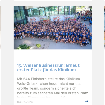
15. Welser Businessrun: Erneut
erster Platz für das Klinikum
Mit 544 Finishern stellte das Klinikum
Wels-Grieskirchen heuer nicht nur das
größte Team, sondern sicherte sich
bereits zum sechsten Mal den ersten Platz
in der Firmenwertung des Welser
03.06.2026
Businessrun. Damit baut das Klinikum