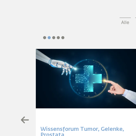
Alle
lung,
Wissensforum Tumor, Gelenke,
Prostata