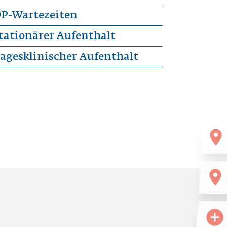
P-Wartezeiten
tationärer Aufenthalt
agesklinischer Aufenthalt
location_on
location_on
add_circle