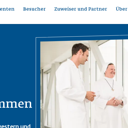
ienten
Besucher
Zuweiser und Partner
Über
Bild
ommen
western und