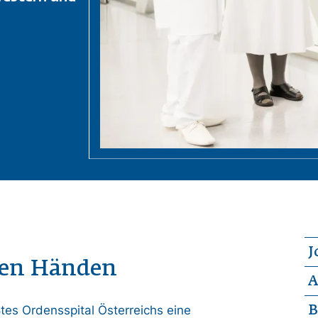
J
ten Händen
A
ßtes Ordensspital Österreichs eine
B