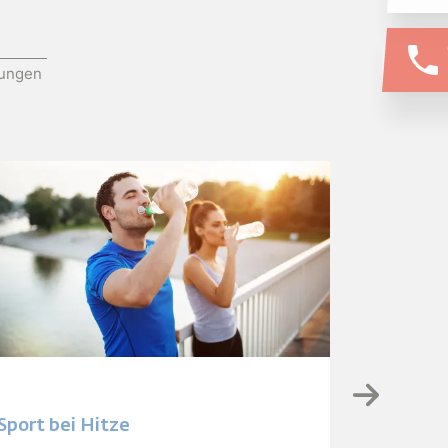
phone
tungen
Sport bei Hitze
Neues M
Grieski