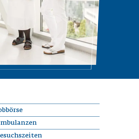
obbörse
mbulanzen
esuchszeiten